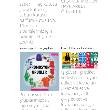
ÇEŞİTLERİMİZDEN
setleri _ ilaç kutusu
BAZILARINA
_ yağ kutusu _
ÖRNEKTİR.
sabun kutusu _
parfüm kutusu vb.
Tüm kutu
siparişleriniz için
bizimle iletişime
geçiniz.
Promosyon Ürün çeşitleri
Uyarı Etiket ve Levhaları
İş güvenliği etiket
ve levhaları , uyarı
etiket ve levhaları
, ikaz etiket ve
levhaları , acil
Promosyon ürün
çıkış etiket ve
gruplarımızda ,
levhaları , yangın
logo veya firma
etiket ve levhaları