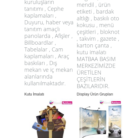
kuruluşların
mendil , ürün
tanıtımı , Cephe
etiketi , bardak
kaplamaları ,
altlığı , baskılı oto
Duyuru, haber veya
kokusu , menü
tanıtım amaçlı
çeşitleri , bloknot
panolarda , Afişler ,
, takvim , gazete ,
Billboardlar ,
karton çanta ,
Tabelalar , Cam
kutu imalatı
kaplamaları , Araç
MATBAA BASIM
baskıları , Dış
MERKEZİMİZDE
mekan ve iç mekan
ÜRETİLEN
alanlarında
ÇEŞİTLERİN
kullanılmaktadır.
BAZILARIDIR.
Kutu İmalatı
Display Ürün Grupları