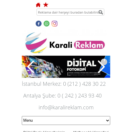
İstanbul Merkez:
0 (212 ) 428 30 22
Antalya Şube:
0 ( 242 ) 243 93 40
info@karalireklam.com