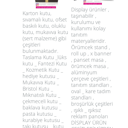
Display ürünler ,
Karton kutu,
taşınabilir ,
sıvamalı kutu, ofset
kurulumu ve
baskılı kutu, oluklu
kullanımı kolay
kutu, mukavva kutu
tanıtım
(sert malzeme) gibi
materyalleridir.
çeşitleri
Örümcek stand ,
bulunmaktadır.
roll up , x banner
Taslama Kutu _lüks
, panset masa ,
kutu _ Fantezi Kutu
örümcek masa ,
_ Kozmetik Kutu _
alüminyum
hediye kutusu _
çerçeve çeşitleri ,
Mukavva Kutu _
tanıtım standları ,
Bristol Kutu _
oval _ kare tadım
Mıknatıslı Kutu _
standları ,
çekmeceli kutu _
broşürlük çeşitleri
baklava kutusu _
, ışıklı _ ışıksız
pasta kutusu _
reklam panoları
kurabiye kutusu _
DİSPLAY ÜRÜN
takı kutusu _ kutu