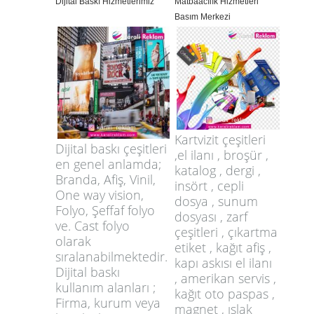
Dijital Baskı Hizmetlerimiz
Matbaacılık Hizmetleri
Basım Merkezi
Kartvizit çeşitleri
Dijital baskı çeşitleri
,el ilanı , broşür ,
en genel anlamda;
katalog , dergi ,
Branda, Afiş, Vinil,
insört , cepli
One way vision,
dosya , sunum
Folyo, Şeffaf folyo
dosyası , zarf
ve. Cast folyo
çeşitleri , çıkartma
olarak
etiket , kağıt afiş ,
sıralanabilmektedir.
kapı askısı el ilanı
Dijital baskı
, amerikan servis ,
kullanım alanları ;
kağıt oto paspas ,
Firma, kurum veya
magnet , ıslak